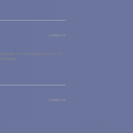
1 ANNO FA
escritto, la consegna è veloce, la
ddisfatta!
1 ANNO FA