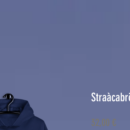
Straàcabr
Pre
32,00 €