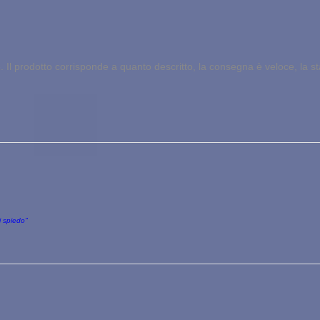
Il prodotto corrisponde a quanto descritto, la consegna è veloce, la stam
i spiedo"