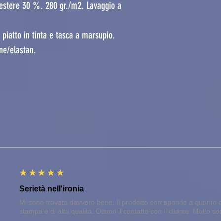
estere 30 %. 280 gr./m2. Lavaggio a
piatto in tinta e tasca a marsupio.
one/elastan.
5
★★★★★
Serietà nell'ironia
Mi sono trovata davvero bene. Il prodotto corrisponde a quanto d
stampa è di alta qualità. Ottimo il contatto con il cliente. Molto so