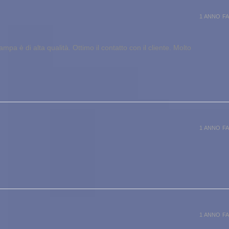
1 ANNO FA
pa è di alta qualità. Ottimo il contatto con il cliente. Molto
1 ANNO FA
1 ANNO FA