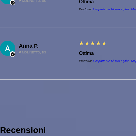
MOLINETTO, BS
Ottima
Prodotto:
L'importante l'è mia agitàs. Ma
5
★★★★★
Anna P.
MOLINETTO, BS
Ottima
Prodotto:
L'importante l'è mia agitàs. Ma
Recensioni