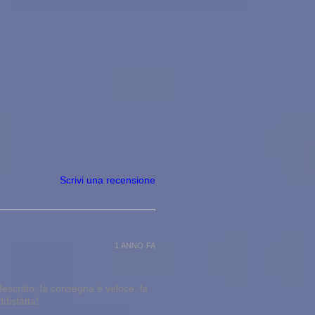
Scrivi una recensione
1 ANNO FA
escritto, la consegna è veloce, la
ddisfatta!