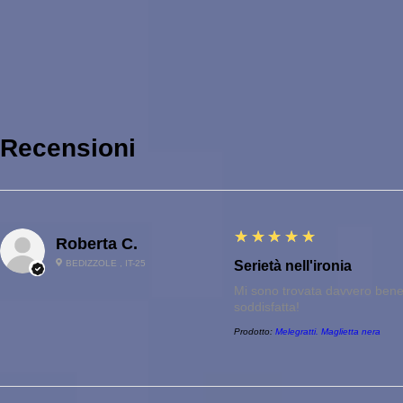
Recensioni
5
★★★★★
Roberta C.
BEDIZZOLE , IT-25
Serietà nell'ironia
Mi sono trovata davvero bene. 
soddisfatta!
Prodotto:
Melegratti. Maglietta nera