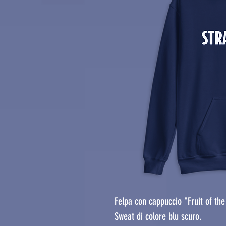
Felpa con cappuccio "Fruit of t
Sweat di colore blu scuro.