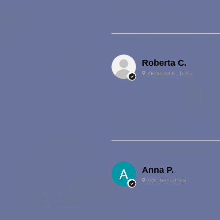
Roberta C.
BEDIZZOLE , IT-25
Anna P.
MOLINETTO, BS