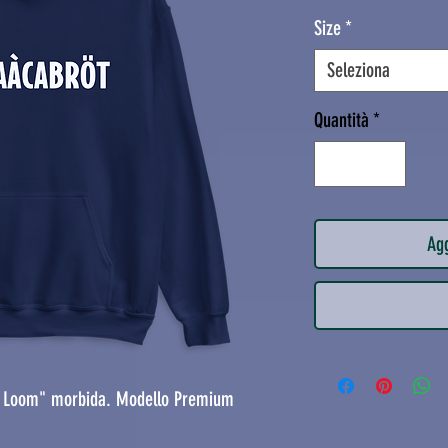
Size
*
Seleziona
Quantità
*
Agg
he Loom" morbida. Modello Premium