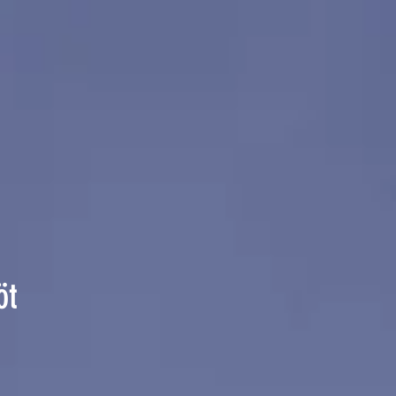
öt
zzo