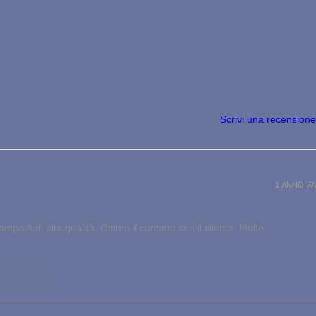
Scrivi una recensione
1 ANNO FA
pa è di alta qualità. Ottimo il contatto con il cliente. Molto