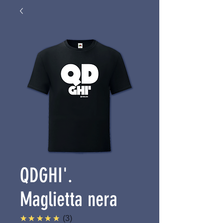
QDGHI'.
Maglietta nera
5.0
★★★★★
3