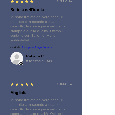
5
★★★★★
1 ANNO FA
Serietà nell'ironia
Mi sono trovata davvero bene. Il
prodotto corrisponde a quanto
descritto, la consegna è veloce, la
stampa è di alta qualità. Ottimo il
contatto con il cliente. Molto
soddisfatta!
Prodotto:
Melegratti. Maglietta nera
Roberta C.
BEDIZZOLE , IT-25
5
★★★★★
1 ANNO FA
Maglietta
Mi sono trovata davvero bene. Il
prodotto corrisponde a quanto
descritto, la consegna è veloce, la
stampa è di alta qualità. Ottimo il