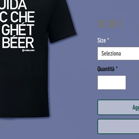
Prez
18,00 €
Size
*
Seleziona
Quantità
*
Agg