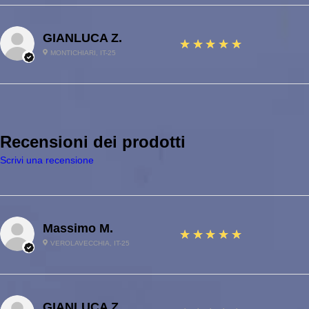
GIANLUCA Z.
5
★★★★★
MONTICHIARI, IT-25
Recensioni dei prodotti
Scrivi una recensione
Massimo M.
5
★★★★★
VEROLAVECCHIA, IT-25
GIANLUCA Z.