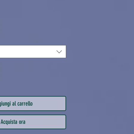
zo
iungi al carrello
Acquista ora