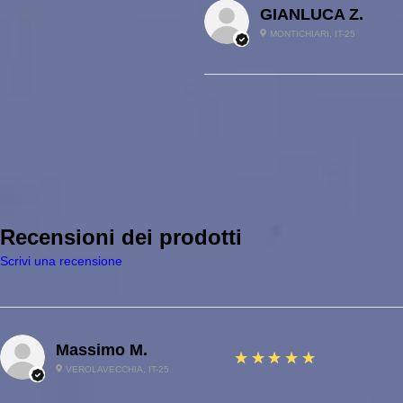
GIANLUCA Z.
MONTICHIARI, IT-25
Recensioni dei prodotti
Scrivi una recensione
Massimo M.
5
★★★★★
VEROLAVECCHIA, IT-25