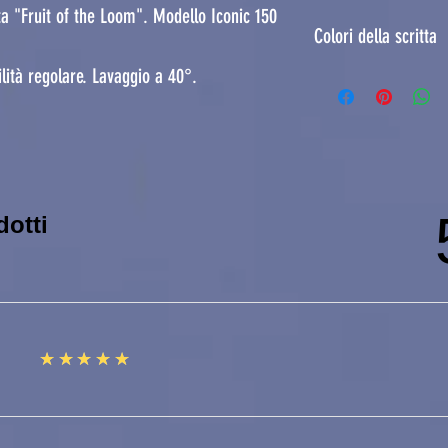
ta "Fruit of the Loom". Modello Iconic 150
Colori della scritta
lità regolare. Lavaggio a 40°.
La scritta è disponib
arancio.
dotti
5
★★★★★