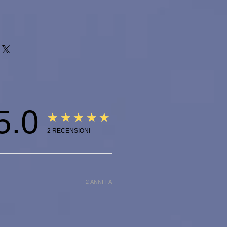
ile anche nei colori: oro, giallo e
5.0
★★★★★
2
RECENSIONI
2 ANNI FA